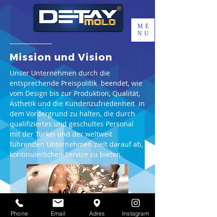
ME
NU
Mission und Vision
Unser Unternehmen durch die
entsprechende Preispolitik beendet, wie
vom Design bis zur Produktion, Qualität,
Ästhetik und die Kundenzufriedenheit in
dem Vordergrund zu halten, die durch
qualifiziertes und geschultes Personal
mit der Türkei und der weltweit
führenden Unternehmen zielt darauf ab,
kontinuierlichen Service zu bieten.
Phone
Email
Adres
Instagram