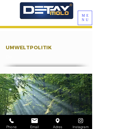
ME
NU
UMWELTPOLITIK
De
Phone
Email
Adres
Instagram