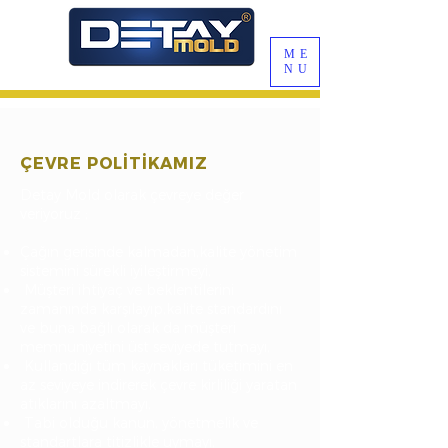
ME
NU
ÇEVRE POLİTİKAMIZ
Detay Mold olarak çevreye değer
veriyoruz ;
Çağın gerisinde kalmadan,kalite yönetim
sistemini sürekli iyileştirmeyi,
Müşteri ihtiyaç ve beklentilerini
zamanında karşılayıp,kalite standardını
ve buna bağlı olarak da müşteri
memnuniyetini üst seviyede tutmayı,
Kullandığı tüm kaynakları tüketimini en
az seviyeye indirerek çevre kirliliği yaratan
atıklarını azaltmayı,
Tabi olduğu kanun, yönetmelik ve
standartlara titizlikle uymayı,